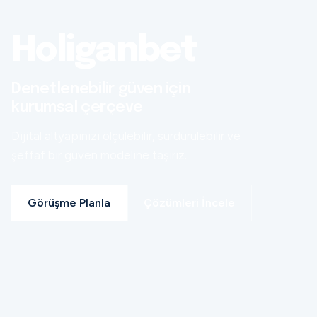
Holiganbet
Denetlenebilir güven için
kurumsal çerçeve
Dijital altyapınızı ölçülebilir, sürdürülebilir ve
şeffaf bir güven modeline taşırız.
Görüşme Planla
Çözümleri İncele