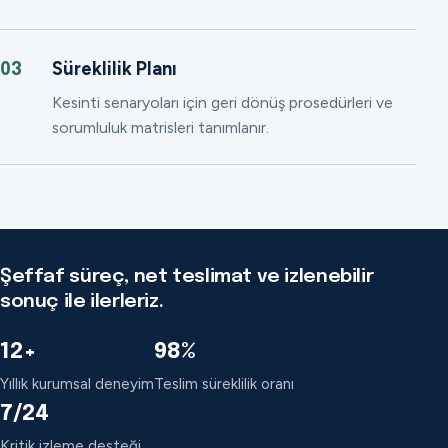
Süreklilik Planı
03
Kesinti senaryoları için geri dönüş prosedürleri ve
sorumluluk matrisleri tanımlanır.
Şeffaf süreç, net teslimat ve izlenebilir
sonuç ile ilerleriz.
12+
98%
Yıllık kurumsal deneyim
Teslim süreklilik oranı
7/24
Kritik izleme desteği