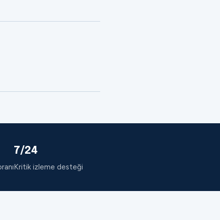
7/24
oranı
Kritik izleme desteği