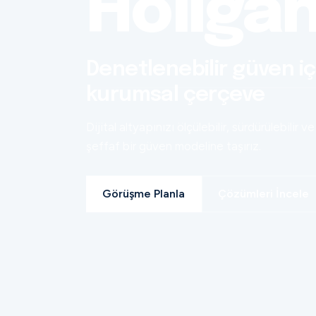
Holiga
Denetlenebilir güven iç
kurumsal çerçeve
Dijital altyapınızı ölçülebilir, sürdürülebilir ve
şeffaf bir güven modeline taşırız.
Görüşme Planla
Çözümleri İncele