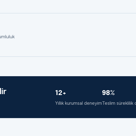
rumluluk
ir
12+
98%
Yıllık kurumsal deneyim
Teslim süreklilik 