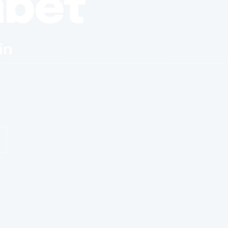
nbet
in