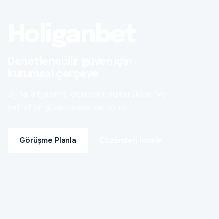
Holiganbet
Denetlenebilir güven için
kurumsal çerçeve
Dijital altyapınızı ölçülebilir, sürdürülebilir ve
şeffaf bir güven modeline taşırız.
Görüşme Planla
Çözümleri İncele