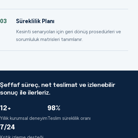
Süreklilik Planı
03
Kesinti senaryoları için geri dönüş prosedürleri ve
sorumluluk matrisleri tanımlanır.
Şeffaf süreç, net teslimat ve izlenebilir
sonuç ile ilerleriz.
12+
98%
Yıllık kurumsal deneyim
Teslim süreklilik oranı
7/24
Kritik izleme desteği