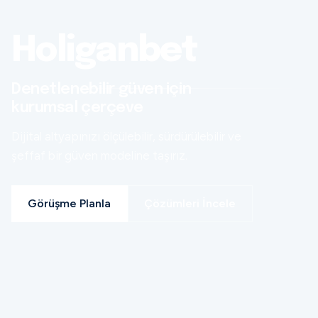
Holiganbet
Denetlenebilir güven için
kurumsal çerçeve
Dijital altyapınızı ölçülebilir, sürdürülebilir ve
şeffaf bir güven modeline taşırız.
Görüşme Planla
Çözümleri İncele