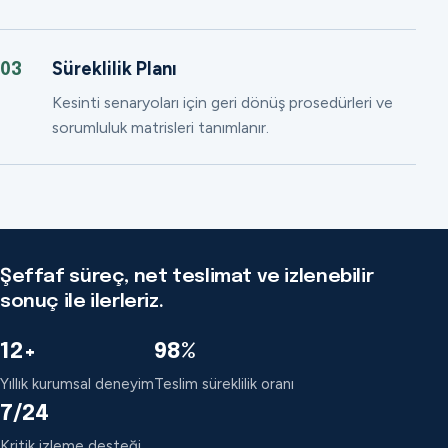
Süreklilik Planı
03
Kesinti senaryoları için geri dönüş prosedürleri ve
sorumluluk matrisleri tanımlanır.
Şeffaf süreç, net teslimat ve izlenebilir
sonuç ile ilerleriz.
12+
98%
Yıllık kurumsal deneyim
Teslim süreklilik oranı
7/24
Kritik izleme desteği