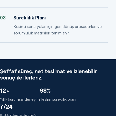
Süreklilik Planı
03
Kesinti senaryoları için geri dönüş prosedürleri ve
sorumluluk matrisleri tanımlanır.
Şeffaf süreç, net teslimat ve izlenebilir
sonuç ile ilerleriz.
12+
98%
Yıllık kurumsal deneyim
Teslim süreklilik oranı
7/24
Kritik izleme desteği