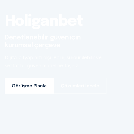
Holiganbet
Denetlenebilir güven için
kurumsal çerçeve
Dijital altyapınızı ölçülebilir, sürdürülebilir ve
şeffaf bir güven modeline taşırız.
Görüşme Planla
Çözümleri İncele