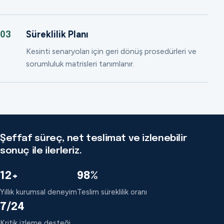
Süreklilik Planı
03
Kesinti senaryoları için geri dönüş prosedürleri ve
sorumluluk matrisleri tanımlanır.
Şeffaf süreç, net teslimat ve izlenebilir
sonuç ile ilerleriz.
12+
98%
Yıllık kurumsal deneyim
Teslim süreklilik oranı
7/24
Kritik izleme desteği