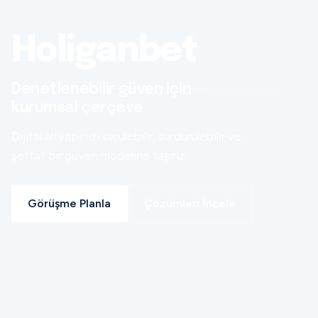
Holiganbet
Denetlenebilir güven için
kurumsal çerçeve
Dijital altyapınızı ölçülebilir, sürdürülebilir ve
şeffaf bir güven modeline taşırız.
Görüşme Planla
Çözümleri İncele