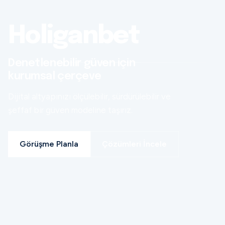
Holiganbet
Denetlenebilir güven için
kurumsal çerçeve
Dijital altyapınızı ölçülebilir, sürdürülebilir ve
şeffaf bir güven modeline taşırız.
Görüşme Planla
Çözümleri İncele