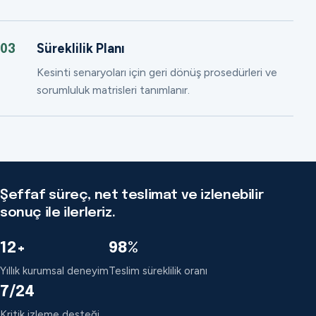
Süreklilik Planı
03
Kesinti senaryoları için geri dönüş prosedürleri ve
sorumluluk matrisleri tanımlanır.
Şeffaf süreç, net teslimat ve izlenebilir
sonuç ile ilerleriz.
12+
98%
Yıllık kurumsal deneyim
Teslim süreklilik oranı
7/24
Kritik izleme desteği