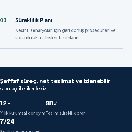
Süreklilik Planı
03
Kesinti senaryoları için geri dönüş prosedürleri ve
sorumluluk matrisleri tanımlanır.
Şeffaf süreç, net teslimat ve izlenebilir
sonuç ile ilerleriz.
12+
98%
Yıllık kurumsal deneyim
Teslim süreklilik oranı
7/24
Kritik izleme desteği