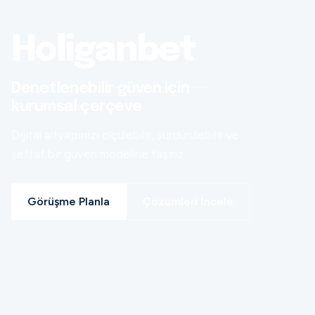
Holiganbet
Denetlenebilir güven için
kurumsal çerçeve
Dijital altyapınızı ölçülebilir, sürdürülebilir ve
şeffaf bir güven modeline taşırız.
Görüşme Planla
Çözümleri İncele