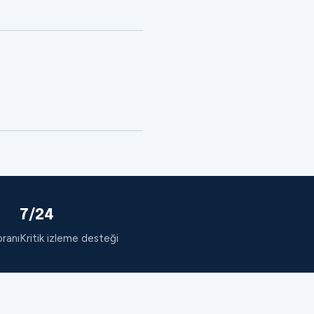
7/24
oranı
Kritik izleme desteği