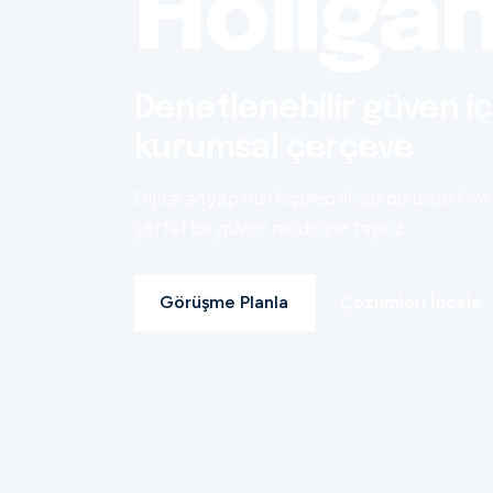
Holiga
Denetlenebilir güven iç
kurumsal çerçeve
Dijital altyapınızı ölçülebilir, sürdürülebilir ve
şeffaf bir güven modeline taşırız.
Görüşme Planla
Çözümleri İncele