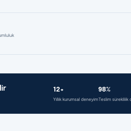
rumluluk
ir
12+
98%
Yıllık kurumsal deneyim
Teslim süreklilik 