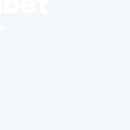
nbet
in