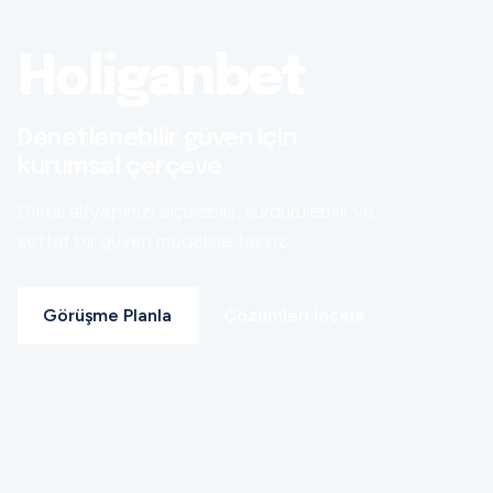
Holiganbet
Denetlenebilir güven için
kurumsal çerçeve
Dijital altyapınızı ölçülebilir, sürdürülebilir ve
şeffaf bir güven modeline taşırız.
Görüşme Planla
Çözümleri İncele