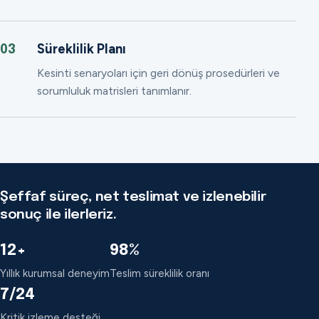
Süreklilik Planı
03
Kesinti senaryoları için geri dönüş prosedürleri ve
sorumluluk matrisleri tanımlanır.
Şeffaf süreç, net teslimat ve izlenebilir
sonuç ile ilerleriz.
12+
98%
Yıllık kurumsal deneyim
Teslim süreklilik oranı
7/24
Kritik izleme desteği