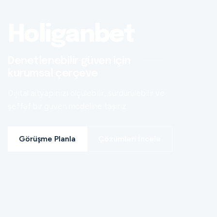
Holiganbet
Denetlenebilir güven için
kurumsal çerçeve
Dijital altyapınızı ölçülebilir, sürdürülebilir ve
şeffaf bir güven modeline taşırız.
Görüşme Planla
Çözümleri İncele