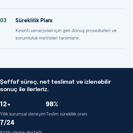
Süreklilik Planı
03
Kesinti senaryoları için geri dönüş prosedürleri ve
sorumluluk matrisleri tanımlanır.
Şeffaf süreç, net teslimat ve izlenebilir
sonuç ile ilerleriz.
12+
98%
Yıllık kurumsal deneyim
Teslim süreklilik oranı
7/24
Kritik izleme desteği