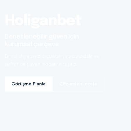
Holiganbet
Denetlenebilir güven için
kurumsal çerçeve
Dijital altyapınızı ölçülebilir, sürdürülebilir ve
şeffaf bir güven modeline taşırız.
Görüşme Planla
Çözümleri İncele