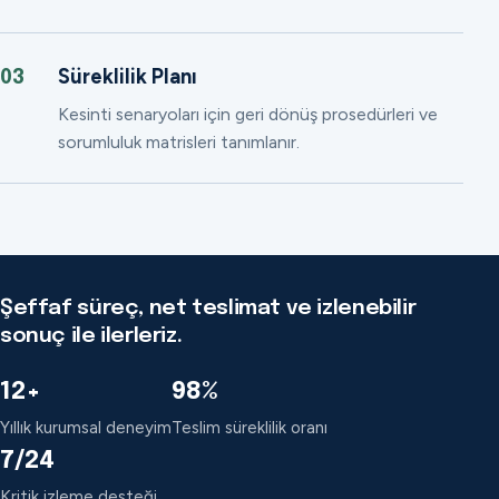
Süreklilik Planı
03
Kesinti senaryoları için geri dönüş prosedürleri ve
sorumluluk matrisleri tanımlanır.
Şeffaf süreç, net teslimat ve izlenebilir
sonuç ile ilerleriz.
12+
98%
Yıllık kurumsal deneyim
Teslim süreklilik oranı
7/24
Kritik izleme desteği