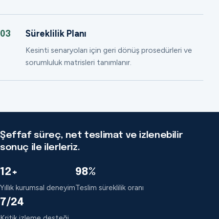
Süreklilik Planı
03
Kesinti senaryoları için geri dönüş prosedürleri ve
sorumluluk matrisleri tanımlanır.
Şeffaf süreç, net teslimat ve izlenebilir
sonuç ile ilerleriz.
12+
98%
Yıllık kurumsal deneyim
Teslim süreklilik oranı
7/24
Kritik izleme desteği