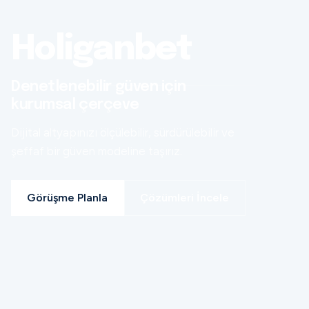
Holiganbet
Denetlenebilir güven için
kurumsal çerçeve
Dijital altyapınızı ölçülebilir, sürdürülebilir ve
şeffaf bir güven modeline taşırız.
Görüşme Planla
Çözümleri İncele