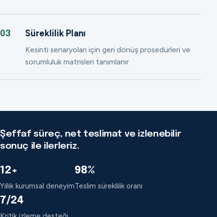
Süreklilik Planı
03
Kesinti senaryoları için geri dönüş prosedürleri ve
sorumluluk matrisleri tanımlanır.
Şeffaf süreç, net teslimat ve izlenebilir
sonuç ile ilerleriz.
12+
98%
Yıllık kurumsal deneyim
Teslim süreklilik oranı
7/24
Kritik izleme desteği