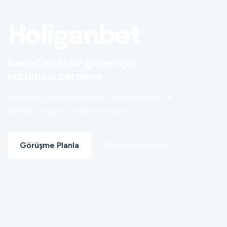
Holiganbet
Denetlenebilir güven için
kurumsal çerçeve
Dijital altyapınızı ölçülebilir, sürdürülebilir ve
şeffaf bir güven modeline taşırız.
Görüşme Planla
Çözümleri İncele