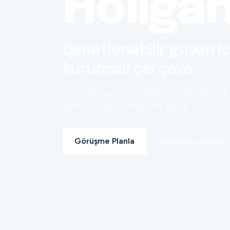
Holiga
Denetlenebilir güven iç
kurumsal çerçeve
Dijital altyapınızı ölçülebilir, sürdürülebilir ve
şeffaf bir güven modeline taşırız.
Görüşme Planla
Çözümleri İncele