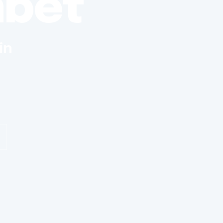
nbet
in