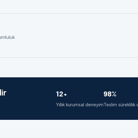
rumluluk
ir
12+
98%
Yıllık kurumsal deneyim
Teslim süreklilik 