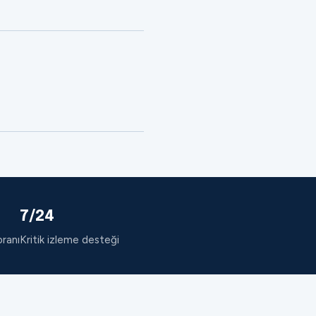
7/24
oranı
Kritik izleme desteği