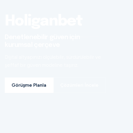
Holiganbet
Denetlenebilir güven için
kurumsal çerçeve
Dijital altyapınızı ölçülebilir, sürdürülebilir ve
şeffaf bir güven modeline taşırız.
Görüşme Planla
Çözümleri İncele