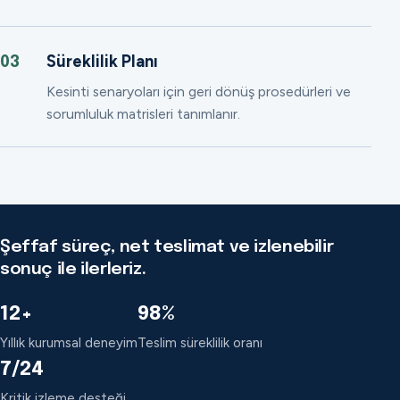
Süreklilik Planı
03
Kesinti senaryoları için geri dönüş prosedürleri ve
sorumluluk matrisleri tanımlanır.
Şeffaf süreç, net teslimat ve izlenebilir
sonuç ile ilerleriz.
12+
98%
Yıllık kurumsal deneyim
Teslim süreklilik oranı
7/24
Kritik izleme desteği