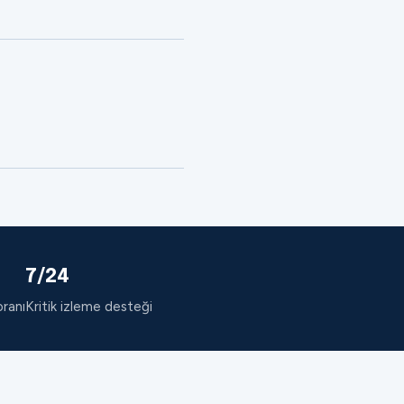
7/24
oranı
Kritik izleme desteği