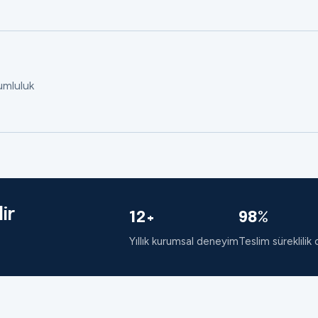
rumluluk
ir
12+
98%
Yıllık kurumsal deneyim
Teslim süreklilik 