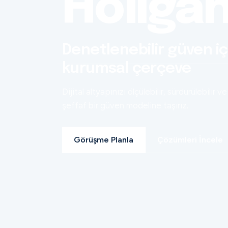
Holiga
Denetlenebilir güven iç
kurumsal çerçeve
Dijital altyapınızı ölçülebilir, sürdürülebilir ve
şeffaf bir güven modeline taşırız.
Görüşme Planla
Çözümleri İncele