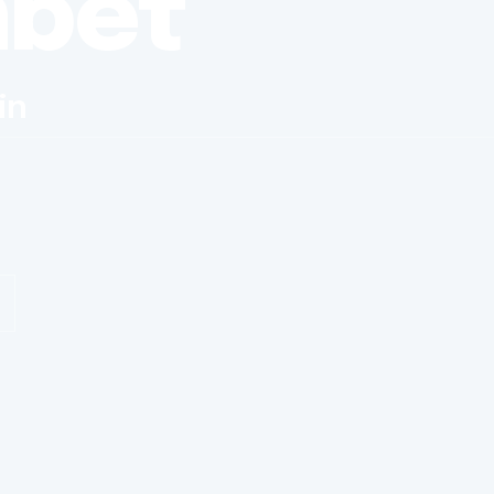
nbet
in