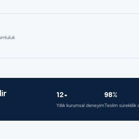
rumluluk
ir
12+
98%
Yıllık kurumsal deneyim
Teslim süreklilik 