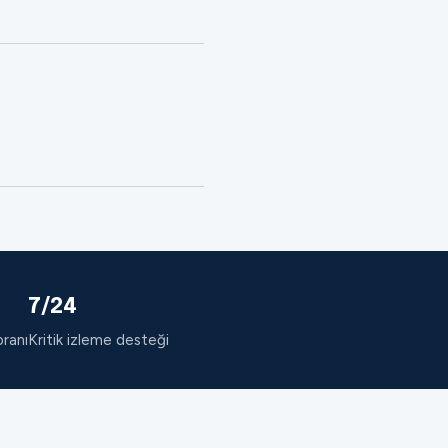
7/24
oranı
Kritik izleme desteği