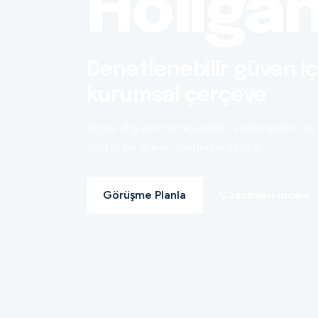
Holiga
Denetlenebilir güven iç
kurumsal çerçeve
Dijital altyapınızı ölçülebilir, sürdürülebilir ve
şeffaf bir güven modeline taşırız.
Görüşme Planla
Çözümleri İncele