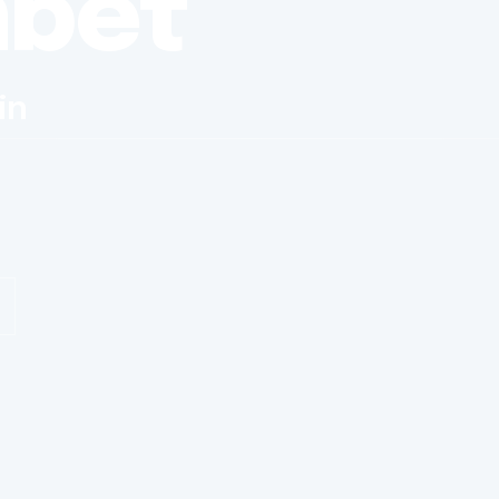
nbet
in