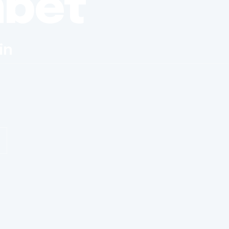
nbet
in