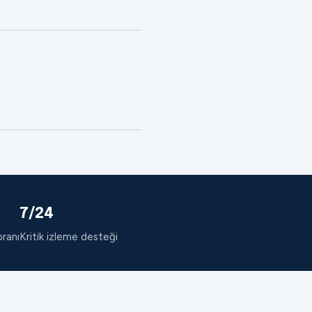
7/24
oranı
Kritik izleme desteği