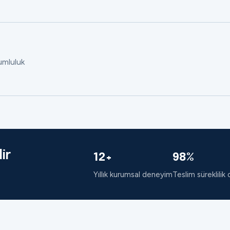
rumluluk
ir
12+
98%
Yıllık kurumsal deneyim
Teslim süreklilik 