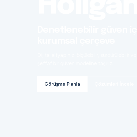
Holiga
Denetlenebilir güven iç
kurumsal çerçeve
Dijital altyapınızı ölçülebilir, sürdürülebilir ve
şeffaf bir güven modeline taşırız.
Görüşme Planla
Çözümleri İncele