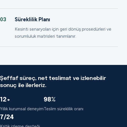
Süreklilik Planı
03
Kesinti senaryoları için geri dönüş prosedürleri ve
sorumluluk matrisleri tanımlanır.
Şeffaf süreç, net teslimat ve izlenebilir
sonuç ile ilerleriz.
12+
98%
Yıllık kurumsal deneyim
Teslim süreklilik oranı
7/24
Kritik izleme desteği