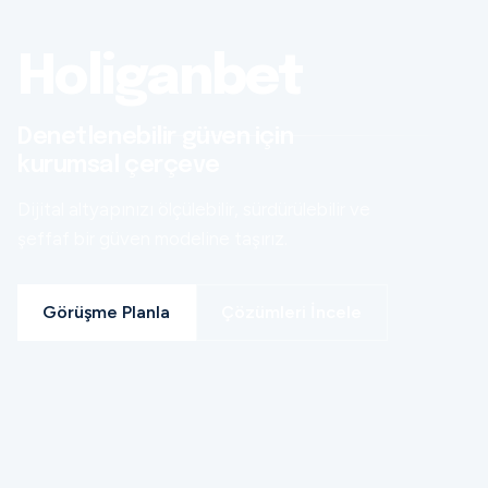
Holiganbet
Denetlenebilir güven için
kurumsal çerçeve
Dijital altyapınızı ölçülebilir, sürdürülebilir ve
şeffaf bir güven modeline taşırız.
Görüşme Planla
Çözümleri İncele