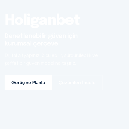
Holiganbet
Denetlenebilir güven için
kurumsal çerçeve
Dijital altyapınızı ölçülebilir, sürdürülebilir ve
şeffaf bir güven modeline taşırız.
Görüşme Planla
Çözümleri İncele