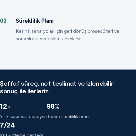
Süreklilik Planı
03
Kesinti senaryoları için geri dönüş prosedürleri ve
sorumluluk matrisleri tanımlanır.
Şeffaf süreç, net teslimat ve izlenebilir
sonuç ile ilerleriz.
12+
98%
Yıllık kurumsal deneyim
Teslim süreklilik oranı
7/24
Kritik izleme desteği