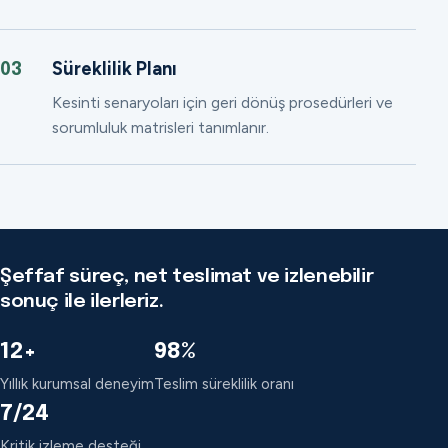
Süreklilik Planı
03
Kesinti senaryoları için geri dönüş prosedürleri ve
sorumluluk matrisleri tanımlanır.
Şeffaf süreç, net teslimat ve izlenebilir
sonuç ile ilerleriz.
12+
98%
Yıllık kurumsal deneyim
Teslim süreklilik oranı
7/24
Kritik izleme desteği