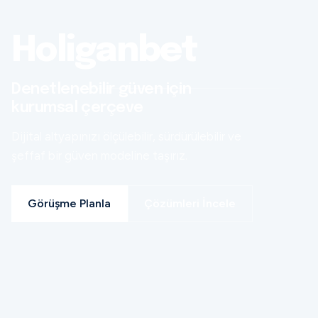
Holiganbet
Denetlenebilir güven için
kurumsal çerçeve
Dijital altyapınızı ölçülebilir, sürdürülebilir ve
şeffaf bir güven modeline taşırız.
Görüşme Planla
Çözümleri İncele