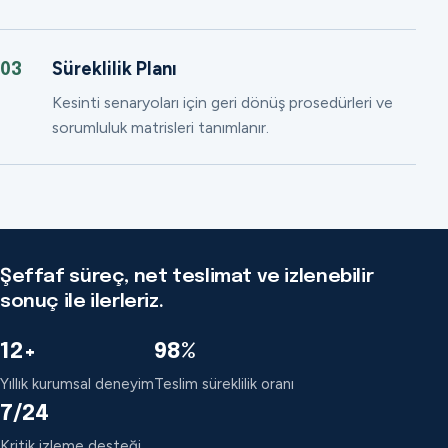
Süreklilik Planı
03
Kesinti senaryoları için geri dönüş prosedürleri ve
sorumluluk matrisleri tanımlanır.
Şeffaf süreç, net teslimat ve izlenebilir
sonuç ile ilerleriz.
12+
98%
Yıllık kurumsal deneyim
Teslim süreklilik oranı
7/24
Kritik izleme desteği