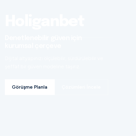
Holiganbet
Denetlenebilir güven için
kurumsal çerçeve
Dijital altyapınızı ölçülebilir, sürdürülebilir ve
şeffaf bir güven modeline taşırız.
Görüşme Planla
Çözümleri İncele