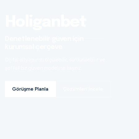
Holiganbet
Denetlenebilir güven için
kurumsal çerçeve
Dijital altyapınızı ölçülebilir, sürdürülebilir ve
şeffaf bir güven modeline taşırız.
Görüşme Planla
Çözümleri İncele