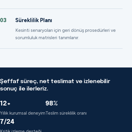
Süreklilik Planı
03
Kesinti senaryoları için geri dönüş prosedürleri ve
sorumluluk matrisleri tanımlanır.
Şeffaf süreç, net teslimat ve izlenebilir
sonuç ile ilerleriz.
12+
98%
Yıllık kurumsal deneyim
Teslim süreklilik oranı
7/24
Kritik izleme desteği