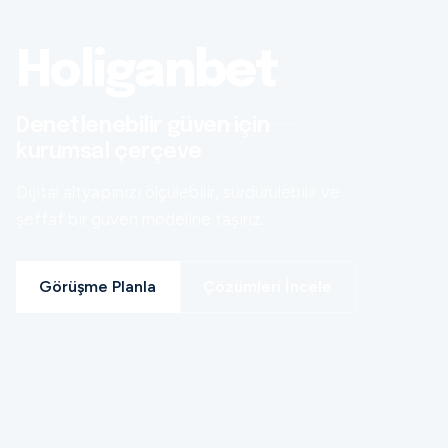
Holiganbet
Denetlenebilir güven için
kurumsal çerçeve
Dijital altyapınızı ölçülebilir, sürdürülebilir ve
şeffaf bir güven modeline taşırız.
Görüşme Planla
Çözümleri İncele