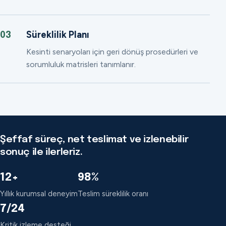
Süreklilik Planı
03
Kesinti senaryoları için geri dönüş prosedürleri ve
sorumluluk matrisleri tanımlanır.
Şeffaf süreç, net teslimat ve izlenebilir
sonuç ile ilerleriz.
12+
98%
Yıllık kurumsal deneyim
Teslim süreklilik oranı
7/24
Kritik izleme desteği