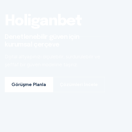
Holiganbet
Denetlenebilir güven için
kurumsal çerçeve
Dijital altyapınızı ölçülebilir, sürdürülebilir ve
şeffaf bir güven modeline taşırız.
Görüşme Planla
Çözümleri İncele