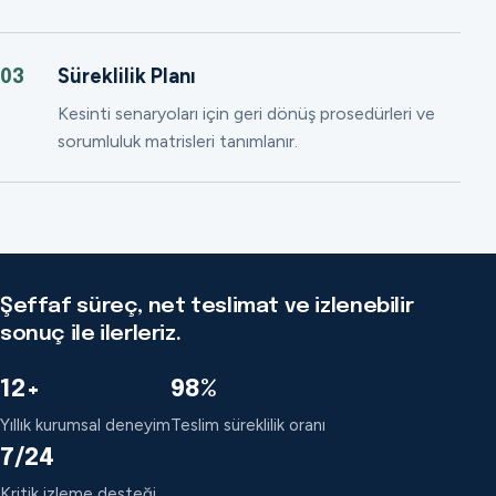
Süreklilik Planı
03
Kesinti senaryoları için geri dönüş prosedürleri ve
sorumluluk matrisleri tanımlanır.
Şeffaf süreç, net teslimat ve izlenebilir
sonuç ile ilerleriz.
12+
98%
Yıllık kurumsal deneyim
Teslim süreklilik oranı
7/24
Kritik izleme desteği