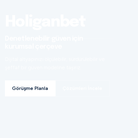
Holiganbet
Denetlenebilir güven için
kurumsal çerçeve
Dijital altyapınızı ölçülebilir, sürdürülebilir ve
şeffaf bir güven modeline taşırız.
Görüşme Planla
Çözümleri İncele