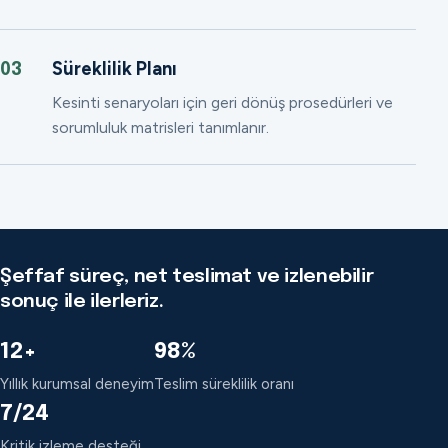
Süreklilik Planı
03
Kesinti senaryoları için geri dönüş prosedürleri ve
sorumluluk matrisleri tanımlanır.
Şeffaf süreç, net teslimat ve izlenebilir
sonuç ile ilerleriz.
12+
98%
Yıllık kurumsal deneyim
Teslim süreklilik oranı
7/24
Kritik izleme desteği