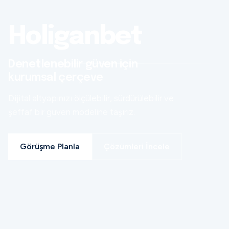
Holiganbet
Denetlenebilir güven için
kurumsal çerçeve
Dijital altyapınızı ölçülebilir, sürdürülebilir ve
şeffaf bir güven modeline taşırız.
Görüşme Planla
Çözümleri İncele