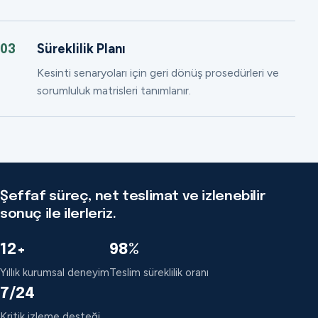
Süreklilik Planı
03
Kesinti senaryoları için geri dönüş prosedürleri ve
sorumluluk matrisleri tanımlanır.
Şeffaf süreç, net teslimat ve izlenebilir
sonuç ile ilerleriz.
12+
98%
Yıllık kurumsal deneyim
Teslim süreklilik oranı
7/24
Kritik izleme desteği