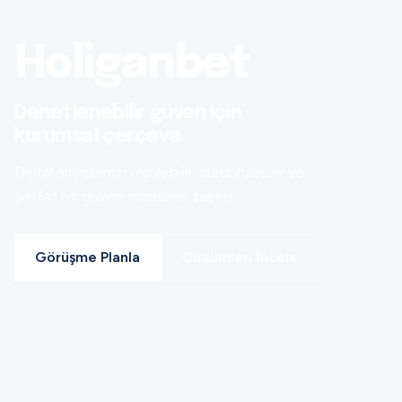
Holiganbet
Denetlenebilir güven için
kurumsal çerçeve
Dijital altyapınızı ölçülebilir, sürdürülebilir ve
şeffaf bir güven modeline taşırız.
Görüşme Planla
Çözümleri İncele