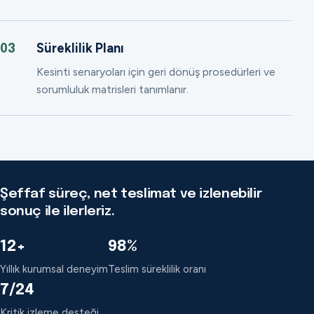
Süreklilik Planı
03
Kesinti senaryoları için geri dönüş prosedürleri ve
sorumluluk matrisleri tanımlanır.
Şeffaf süreç, net teslimat ve izlenebilir
sonuç ile ilerleriz.
12+
98%
Yıllık kurumsal deneyim
Teslim süreklilik oranı
7/24
Kritik izleme desteği