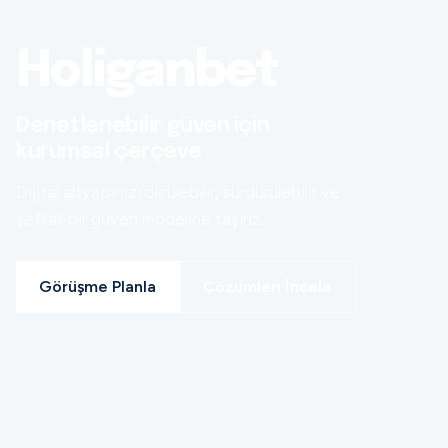
Holiganbet
Denetlenebilir güven için
kurumsal çerçeve
Dijital altyapınızı ölçülebilir, sürdürülebilir ve
şeffaf bir güven modeline taşırız.
Görüşme Planla
Çözümleri İncele