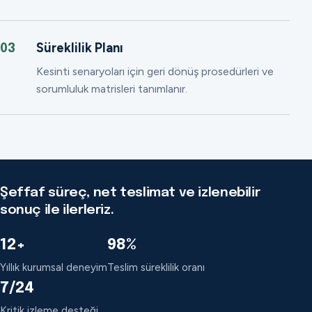
Süreklilik Planı
03
Kesinti senaryoları için geri dönüş prosedürleri ve
sorumluluk matrisleri tanımlanır.
Şeffaf süreç, net teslimat ve izlenebilir
sonuç ile ilerleriz.
12+
98%
Yıllık kurumsal deneyim
Teslim süreklilik oranı
7/24
Kritik izleme desteği