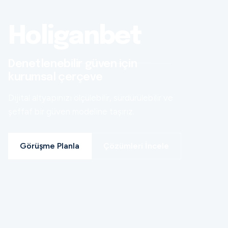
Holiganbet
Denetlenebilir güven için
kurumsal çerçeve
Dijital altyapınızı ölçülebilir, sürdürülebilir ve
şeffaf bir güven modeline taşırız.
Görüşme Planla
Çözümleri İncele