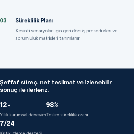
Süreklilik Planı
03
Kesinti senaryoları için geri dönüş prosedürleri ve
sorumluluk matrisleri tanımlanır.
Şeffaf süreç, net teslimat ve izlenebilir
sonuç ile ilerleriz.
12+
98%
Yıllık kurumsal deneyim
Teslim süreklilik oranı
7/24
Kritik izleme desteği