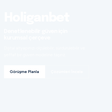
Holiganbet
Denetlenebilir güven için
kurumsal çerçeve
Dijital altyapınızı ölçülebilir, sürdürülebilir ve
şeffaf bir güven modeline taşırız.
Görüşme Planla
Çözümleri İncele