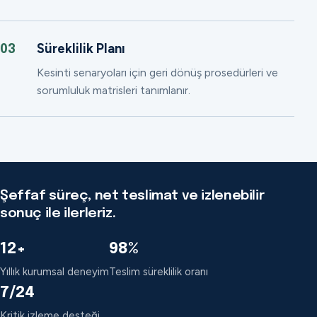
Süreklilik Planı
03
Kesinti senaryoları için geri dönüş prosedürleri ve
sorumluluk matrisleri tanımlanır.
Şeffaf süreç, net teslimat ve izlenebilir
sonuç ile ilerleriz.
12+
98%
Yıllık kurumsal deneyim
Teslim süreklilik oranı
7/24
Kritik izleme desteği