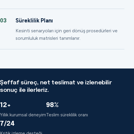
Süreklilik Planı
03
Kesinti senaryoları için geri dönüş prosedürleri ve
sorumluluk matrisleri tanımlanır.
Şeffaf süreç, net teslimat ve izlenebilir
sonuç ile ilerleriz.
12+
98%
Yıllık kurumsal deneyim
Teslim süreklilik oranı
7/24
Kritik izleme desteği