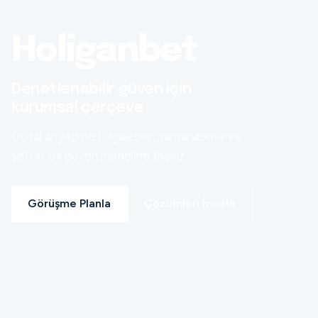
Holiganbet
Denetlenebilir güven için
kurumsal çerçeve
Dijital altyapınızı ölçülebilir, sürdürülebilir ve
şeffaf bir güven modeline taşırız.
Görüşme Planla
Çözümleri İncele