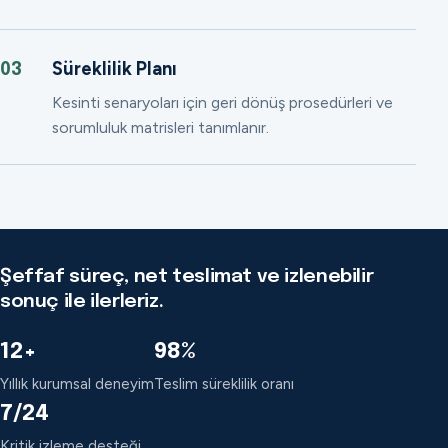
Süreklilik Planı
03
Kesinti senaryoları için geri dönüş prosedürleri ve
sorumluluk matrisleri tanımlanır.
Şeffaf süreç, net teslimat ve izlenebilir
sonuç ile ilerleriz.
12+
98%
Yıllık kurumsal deneyim
Teslim süreklilik oranı
7/24
Kritik izleme desteği