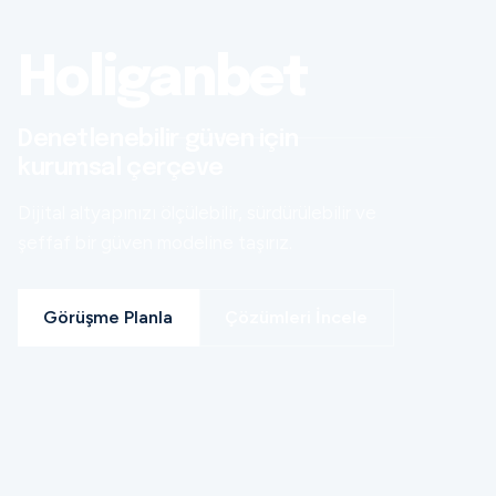
Holiganbet
Denetlenebilir güven için
kurumsal çerçeve
Dijital altyapınızı ölçülebilir, sürdürülebilir ve
şeffaf bir güven modeline taşırız.
Görüşme Planla
Çözümleri İncele