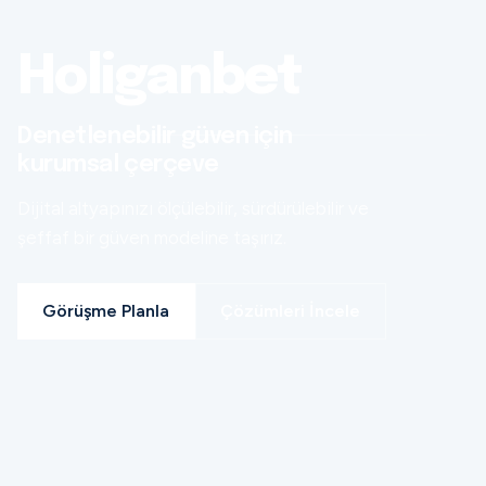
Holiganbet
Denetlenebilir güven için
kurumsal çerçeve
Dijital altyapınızı ölçülebilir, sürdürülebilir ve
şeffaf bir güven modeline taşırız.
Görüşme Planla
Çözümleri İncele