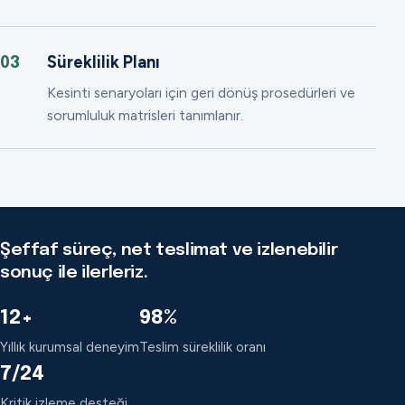
Süreklilik Planı
03
Kesinti senaryoları için geri dönüş prosedürleri ve
sorumluluk matrisleri tanımlanır.
Şeffaf süreç, net teslimat ve izlenebilir
sonuç ile ilerleriz.
12+
98%
Yıllık kurumsal deneyim
Teslim süreklilik oranı
7/24
Kritik izleme desteği