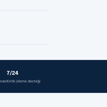
7/24
oranı
Kritik izleme desteği