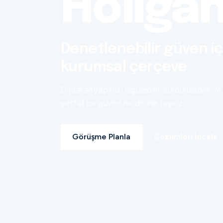
Holiga
Denetlenebilir güven iç
kurumsal çerçeve
Dijital altyapınızı ölçülebilir, sürdürülebilir ve
şeffaf bir güven modeline taşırız.
Görüşme Planla
Çözümleri İncele