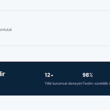
rumluluk
ir
12+
98%
Yıllık kurumsal deneyim
Teslim süreklilik 