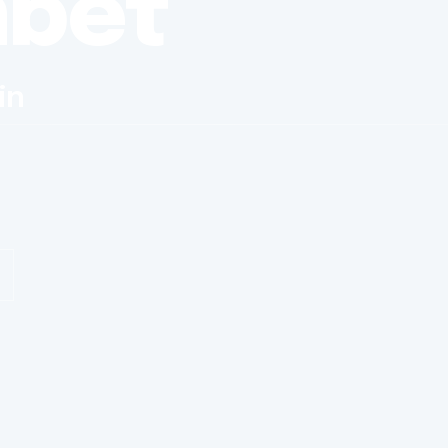
nbet
in