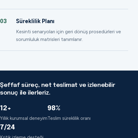
Süreklilik Planı
03
Kesinti senaryoları için geri dönüş prosedürleri ve
sorumluluk matrisleri tanımlanır.
Şeffaf süreç, net teslimat ve izlenebilir
sonuç ile ilerleriz.
12+
98%
Yıllık kurumsal deneyim
Teslim süreklilik oranı
7/24
Kritik izleme desteği