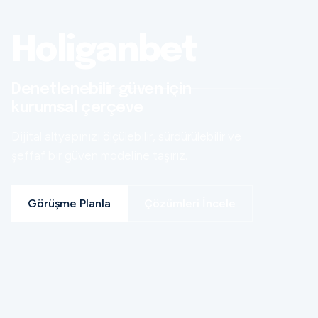
Holiganbet
Denetlenebilir güven için
kurumsal çerçeve
Dijital altyapınızı ölçülebilir, sürdürülebilir ve
şeffaf bir güven modeline taşırız.
Görüşme Planla
Çözümleri İncele