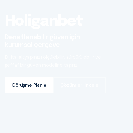
Holiganbet
Denetlenebilir güven için
kurumsal çerçeve
Dijital altyapınızı ölçülebilir, sürdürülebilir ve
şeffaf bir güven modeline taşırız.
Görüşme Planla
Çözümleri İncele