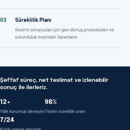
Süreklilik Planı
03
Kesinti senaryoları için geri dönüş prosedürleri ve
sorumluluk matrisleri tanımlanır.
Şeffaf süreç, net teslimat ve izlenebilir
sonuç ile ilerleriz.
12+
98%
Yıllık kurumsal deneyim
Teslim süreklilik oranı
7/24
Kritik izleme desteği