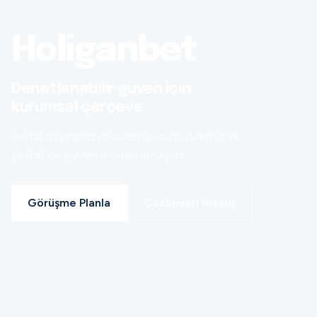
Holiganbet
Denetlenebilir güven için
kurumsal çerçeve
Dijital altyapınızı ölçülebilir, sürdürülebilir ve
şeffaf bir güven modeline taşırız.
Görüşme Planla
Çözümleri İncele