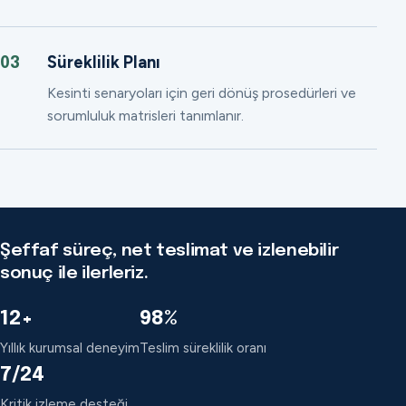
Süreklilik Planı
03
Kesinti senaryoları için geri dönüş prosedürleri ve
sorumluluk matrisleri tanımlanır.
Şeffaf süreç, net teslimat ve izlenebilir
sonuç ile ilerleriz.
12+
98%
Yıllık kurumsal deneyim
Teslim süreklilik oranı
7/24
Kritik izleme desteği