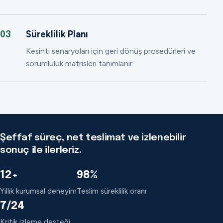
Süreklilik Planı
03
Kesinti senaryoları için geri dönüş prosedürleri ve
sorumluluk matrisleri tanımlanır.
Şeffaf süreç, net teslimat ve izlenebilir
sonuç ile ilerleriz.
12+
98%
Yıllık kurumsal deneyim
Teslim süreklilik oranı
7/24
Kritik izleme desteği