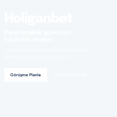
Holiganbet
Denetlenebilir güven için
kurumsal çerçeve
Dijital altyapınızı ölçülebilir, sürdürülebilir ve
şeffaf bir güven modeline taşırız.
Görüşme Planla
Çözümleri İncele