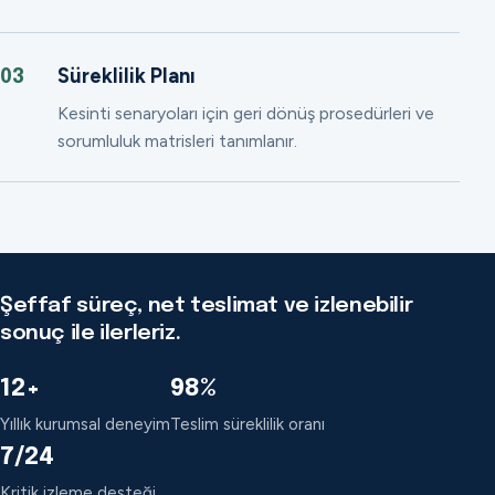
Süreklilik Planı
03
Kesinti senaryoları için geri dönüş prosedürleri ve
sorumluluk matrisleri tanımlanır.
Şeffaf süreç, net teslimat ve izlenebilir
sonuç ile ilerleriz.
12+
98%
Yıllık kurumsal deneyim
Teslim süreklilik oranı
7/24
Kritik izleme desteği