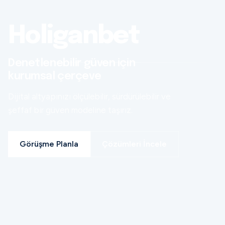
Holiganbet
Denetlenebilir güven için
kurumsal çerçeve
Dijital altyapınızı ölçülebilir, sürdürülebilir ve
şeffaf bir güven modeline taşırız.
Görüşme Planla
Çözümleri İncele