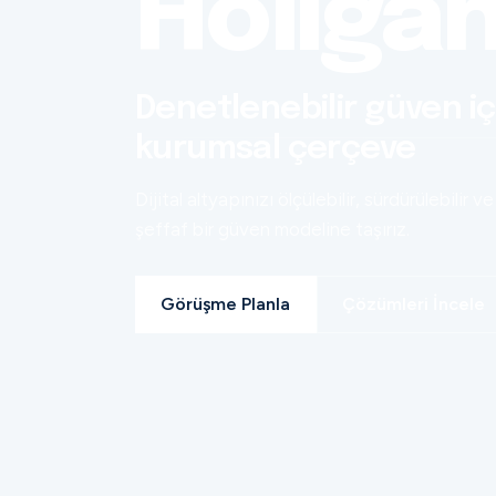
Holiga
Denetlenebilir güven iç
kurumsal çerçeve
Dijital altyapınızı ölçülebilir, sürdürülebilir ve
şeffaf bir güven modeline taşırız.
Görüşme Planla
Çözümleri İncele