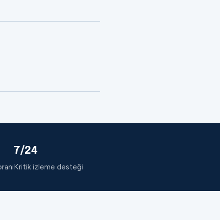
7/24
oranı
Kritik izleme desteği