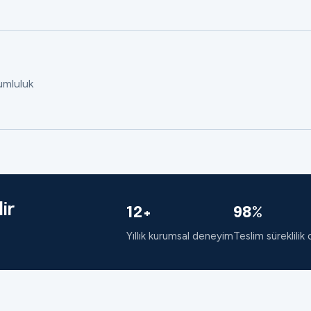
rumluluk
ir
12+
98%
Yıllık kurumsal deneyim
Teslim süreklilik 