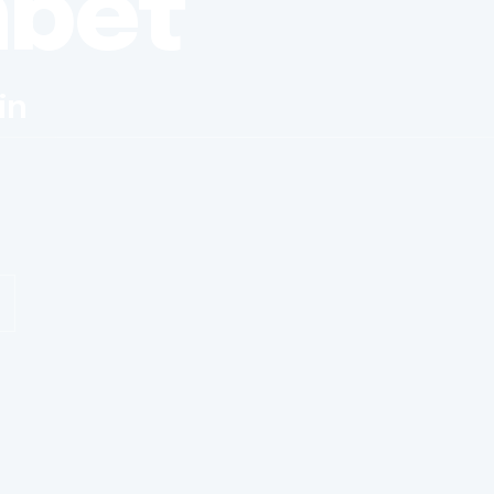
nbet
in