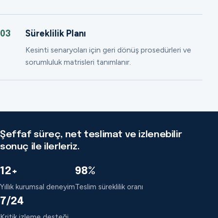
Süreklilik Planı
03
Kesinti senaryoları için geri dönüş prosedürleri ve
sorumluluk matrisleri tanımlanır.
Şeffaf süreç, net teslimat ve izlenebilir
sonuç ile ilerleriz.
12+
98%
Yıllık kurumsal deneyim
Teslim süreklilik oranı
7/24
Kritik izleme desteği