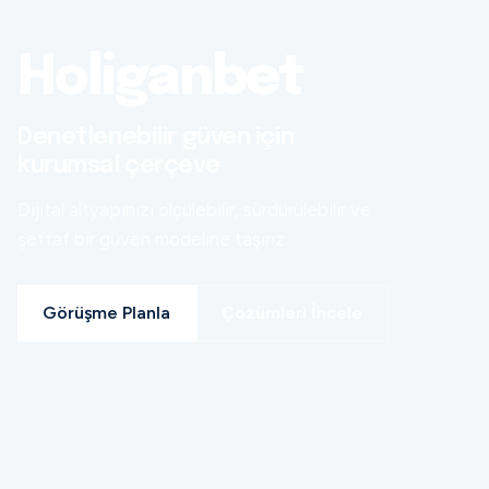
Holiganbet
Denetlenebilir güven için
kurumsal çerçeve
Dijital altyapınızı ölçülebilir, sürdürülebilir ve
şeffaf bir güven modeline taşırız.
Görüşme Planla
Çözümleri İncele