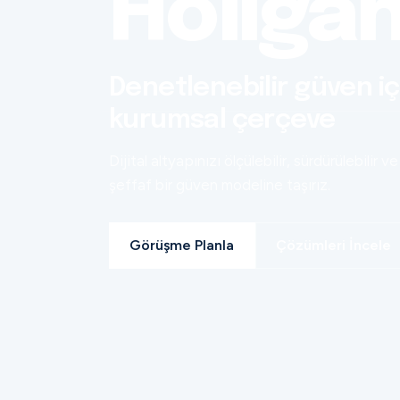
Holiga
Denetlenebilir güven iç
kurumsal çerçeve
Dijital altyapınızı ölçülebilir, sürdürülebilir ve
şeffaf bir güven modeline taşırız.
Görüşme Planla
Çözümleri İncele