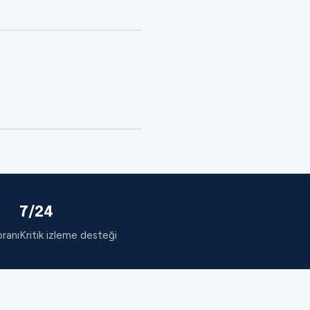
7/24
oranı
Kritik izleme desteği