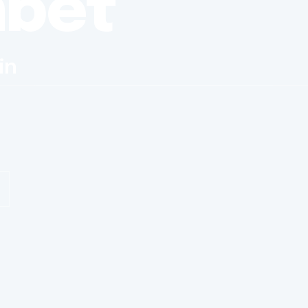
nbet
in