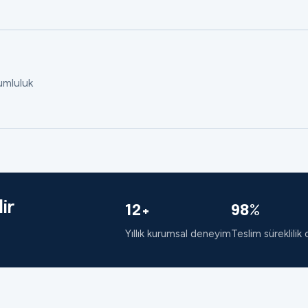
rumluluk
ir
12+
98%
Yıllık kurumsal deneyim
Teslim süreklilik 