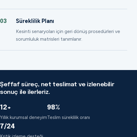
Süreklilik Planı
03
Kesinti senaryoları için geri dönüş prosedürleri ve
sorumluluk matrisleri tanımlanır.
Şeffaf süreç, net teslimat ve izlenebilir
sonuç ile ilerleriz.
12+
98%
Yıllık kurumsal deneyim
Teslim süreklilik oranı
7/24
Kritik izleme desteği