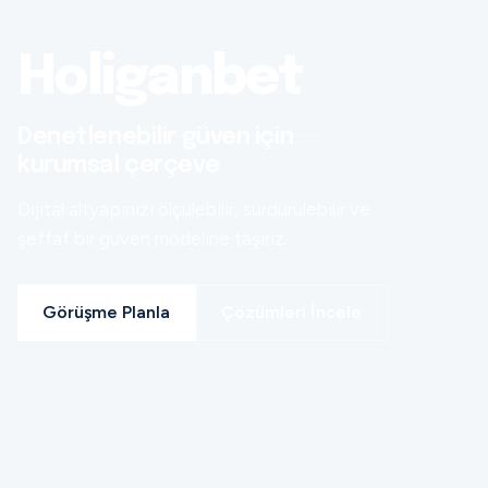
Holiganbet
Denetlenebilir güven için
kurumsal çerçeve
Dijital altyapınızı ölçülebilir, sürdürülebilir ve
şeffaf bir güven modeline taşırız.
Görüşme Planla
Çözümleri İncele