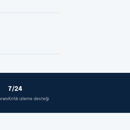
7/24
oranı
Kritik izleme desteği