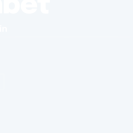
nbet
in