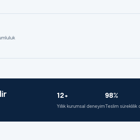
rumluluk
ir
12+
98%
Yıllık kurumsal deneyim
Teslim süreklilik 