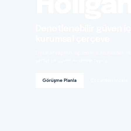
Holiga
Denetlenebilir güven iç
kurumsal çerçeve
Dijital altyapınızı ölçülebilir, sürdürülebilir ve
şeffaf bir güven modeline taşırız.
Görüşme Planla
Çözümleri İncele