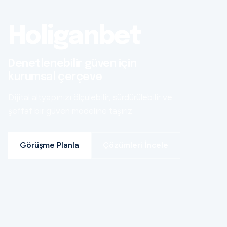
Holiganbet
Denetlenebilir güven için
kurumsal çerçeve
Dijital altyapınızı ölçülebilir, sürdürülebilir ve
şeffaf bir güven modeline taşırız.
Görüşme Planla
Çözümleri İncele