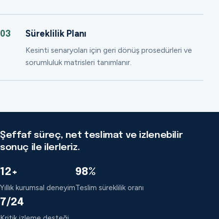
Süreklilik Planı
03
Kesinti senaryoları için geri dönüş prosedürleri ve
sorumluluk matrisleri tanımlanır.
Şeffaf süreç, net teslimat ve izlenebilir
sonuç ile ilerleriz.
12+
98%
Yıllık kurumsal deneyim
Teslim süreklilik oranı
7/24
Kritik izleme desteği