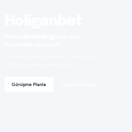
Holiganbet
Denetlenebilir güven için
kurumsal çerçeve
Dijital altyapınızı ölçülebilir, sürdürülebilir ve
şeffaf bir güven modeline taşırız.
Görüşme Planla
Çözümleri İncele