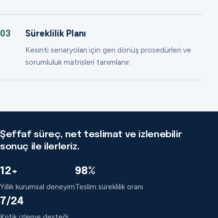
Süreklilik Planı
03
Kesinti senaryoları için geri dönüş prosedürleri ve
sorumluluk matrisleri tanımlanır.
Şeffaf süreç, net teslimat ve izlenebilir
sonuç ile ilerleriz.
12+
98%
Yıllık kurumsal deneyim
Teslim süreklilik oranı
7/24
Kritik izleme desteği