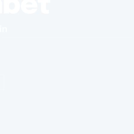
nbet
in