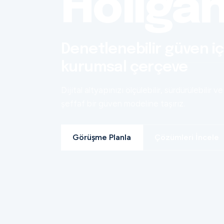
Holiga
Denetlenebilir güven iç
kurumsal çerçeve
Dijital altyapınızı ölçülebilir, sürdürülebilir ve
şeffaf bir güven modeline taşırız.
Görüşme Planla
Çözümleri İncele