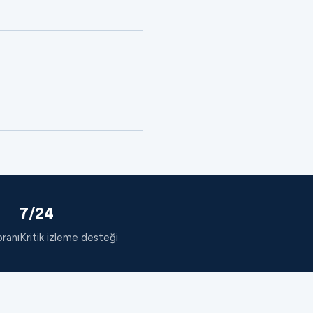
7/24
oranı
Kritik izleme desteği