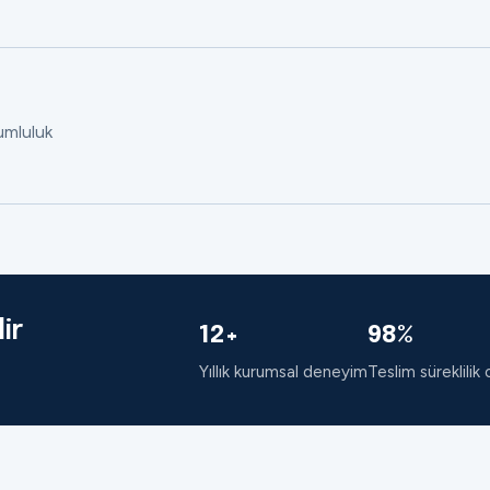
rumluluk
ir
12+
98%
Yıllık kurumsal deneyim
Teslim süreklilik 