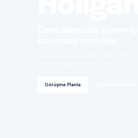
Holiga
Denetlenebilir güven iç
kurumsal çerçeve
Dijital altyapınızı ölçülebilir, sürdürülebilir ve
şeffaf bir güven modeline taşırız.
Görüşme Planla
Çözümleri İncele