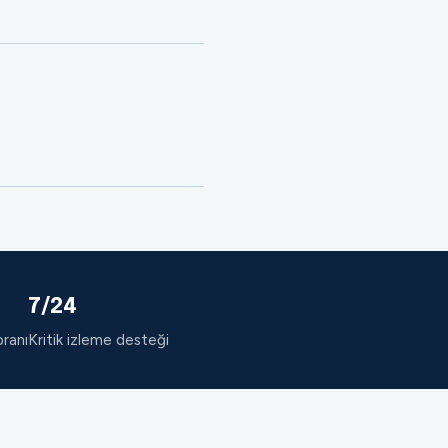
7/24
oranı
Kritik izleme desteği