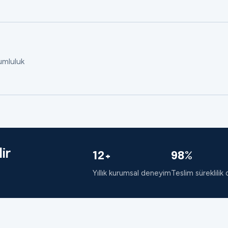
rumluluk
ir
12+
98%
Yıllık kurumsal deneyim
Teslim süreklilik 