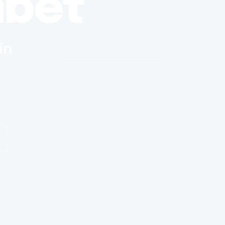
nbet
in